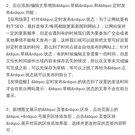
2、后台添加/编辑文章增加&ldquo;草稿&rdquo;和&ldquo;定时发
布&rdquo;功能；
【应用场景】针对&ldquo;定时发布&rdquo;状态：为了让网站更有
利于SEO，最好是每天/每周都能更新新闻到网站上，让网站保持
一定的更新频率，但是会遇到有的时候我们因为要参加广交会或者
其他事情不能每天发布一篇，这样我们就可以提前把文章写好设置
好定时发送的时间，那么到了时间点就会自动发布到网站上；针对
&ldquo;草稿&rdquo;状态：有的时候编辑文章需要一些时间，但是
又怕长时间操作出现内容未保存丢失的情况，所以在文章未完成编
写完成之前，可以先保存为草稿，等可以上线了再转为&ldquo;正
常&rdquo;状态就可以发布到前台了。
【友情提醒】&ldquo;定时发布&rdquo;的状态到了设置的发送时间
才会在前台网站显示；&ldquo;草稿&rdquo;状态的文章不会在前台
显示。
3、新增图文展示的&ldquo;页签&rdquo;区块，点击页面上的
&ldquo;+&rdquo;号展开区块添加层，点击&ldquo;页签区块
&rdquo;展开对应的区块添加界面，选择并更改对应的页签内容即
可：